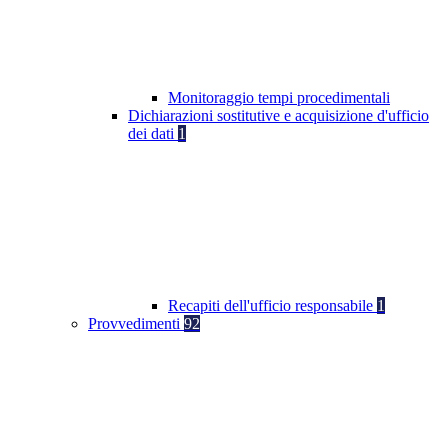
Monitoraggio tempi procedimentali
Dichiarazioni sostitutive e acquisizione d'ufficio
dei dati
1
Recapiti dell'ufficio responsabile
1
Provvedimenti
92