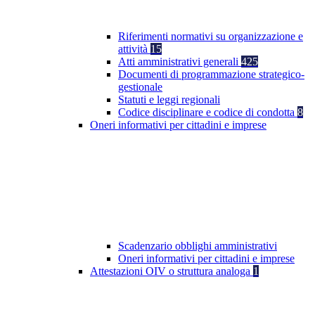
Riferimenti normativi su organizzazione e
attività
15
Atti amministrativi generali
425
Documenti di programmazione strategico-
gestionale
Statuti e leggi regionali
Codice disciplinare e codice di condotta
8
Oneri informativi per cittadini e imprese
Scadenzario obblighi amministrativi
Oneri informativi per cittadini e imprese
Attestazioni OIV o struttura analoga
1