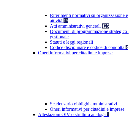
Riferimenti normativi su organizzazione e
attività
15
Atti amministrativi generali
425
Documenti di programmazione strategico-
gestionale
Statuti e leggi regionali
Codice disciplinare e codice di condotta
8
Oneri informativi per cittadini e imprese
Scadenzario obblighi amministrativi
Oneri informativi per cittadini e imprese
Attestazioni OIV o struttura analoga
1