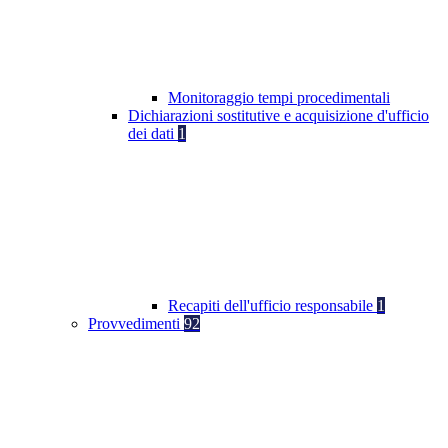
Monitoraggio tempi procedimentali
Dichiarazioni sostitutive e acquisizione d'ufficio
dei dati
1
Recapiti dell'ufficio responsabile
1
Provvedimenti
92