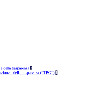
 e della trasparenza
3
rruzione e della trasparenza (PTPCT)
1