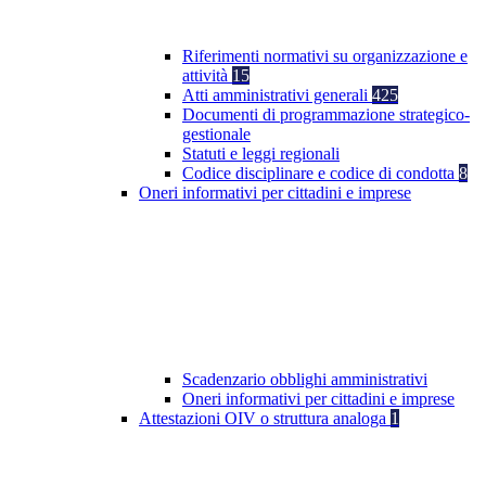
Riferimenti normativi su organizzazione e
attività
15
Atti amministrativi generali
425
Documenti di programmazione strategico-
gestionale
Statuti e leggi regionali
Codice disciplinare e codice di condotta
8
Oneri informativi per cittadini e imprese
Scadenzario obblighi amministrativi
Oneri informativi per cittadini e imprese
Attestazioni OIV o struttura analoga
1