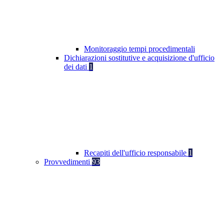
Monitoraggio tempi procedimentali
Dichiarazioni sostitutive e acquisizione d'ufficio
dei dati
1
Recapiti dell'ufficio responsabile
1
Provvedimenti
93